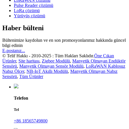
LoRaWAN çözümü
Pulse Reader çözümü
LoRa çözümü
Yürüyüş çözümü
Haber bülteni
Bültenimize kaydolun ve en son promosyonlarımız hakkında güncel
bilgi edinin
E-postanız...
© Telif Hakkı - 2010-2025 : Tüm Hakları Saklıdır.
Öne Çıkan
Ürünler
,
Site haritası
,
Zigbee Modülü
,
Manyetik Olmayan Endüktör
Sensörü
,
Manyetik Olmayan Sensör Modülü
,
LoRaWAN Kablosuz
Nabız Ölçer
,
NB-IoT Akıllı Modülü
,
Manyetik Olmayan Nabız
Sensörü
,
Tüm Ürünler
Telefon
Tel
+86 18565749800