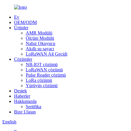
Ev
OEM/ODM
Ürünler
AMR Modülü
Ölçüm Modülü
Nabız Okuyucu
Akıllı su sayacı
LoRaWAN Ağ Geçidi
Çözümler
NB-IOT çözümü
LoRaWAN çözümü
Pulse Reader çözümü
LoRa çözümü
Yürüyüş çözümü
Destek
Haberler
Hakkımızda
Sertifika
Bize Ulaşın
English