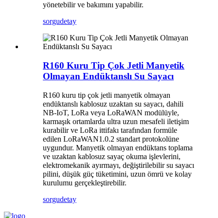
yönetebilir ve bakımını yapabilir.
sorgu
detay
R160 Kuru Tip Çok Jetli Manyetik
Olmayan Endüktanslı Su Sayacı
R160 kuru tip çok jetli manyetik olmayan
endüktanslı kablosuz uzaktan su sayacı, dahili
NB-IoT, LoRa veya LoRaWAN modülüyle,
karmaşık ortamlarda ultra uzun mesafeli iletişim
kurabilir ve LoRa ittifakı tarafından formüle
edilen LoRaWAN1.0.2 standart protokolüne
uygundur. Manyetik olmayan endüktans toplama
ve uzaktan kablosuz sayaç okuma işlevlerini,
elektromekanik ayırmayı, değiştirilebilir su sayacı
pilini, düşük güç tüketimini, uzun ömrü ve kolay
kurulumu gerçekleştirebilir.
sorgu
detay