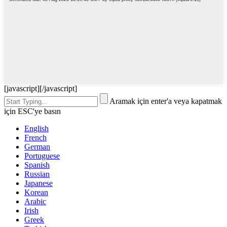
[javascript]
[/javascript]
Aramak için enter'a veya kapatmak
için ESC'ye basın
English
French
German
Portuguese
Spanish
Russian
Japanese
Korean
Arabic
Irish
Greek