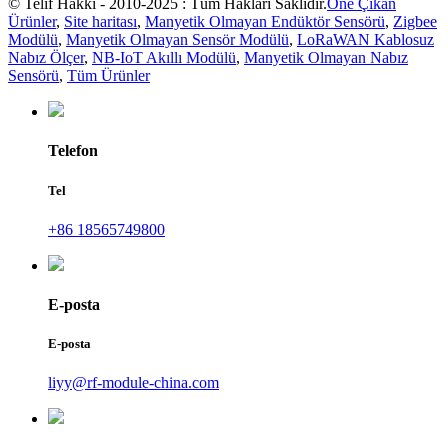
© Telif Hakkı - 2010-2025 : Tüm Hakları Saklıdır.
Öne Çıkan
Ürünler
,
Site haritası
,
Manyetik Olmayan Endüktör Sensörü
,
Zigbee
Modülü
,
Manyetik Olmayan Sensör Modülü
,
LoRaWAN Kablosuz
Nabız Ölçer
,
NB-IoT Akıllı Modülü
,
Manyetik Olmayan Nabız
Sensörü
,
Tüm Ürünler
Telefon
Tel
+86 18565749800
E-posta
E-posta
liyy@rf-module-china.com