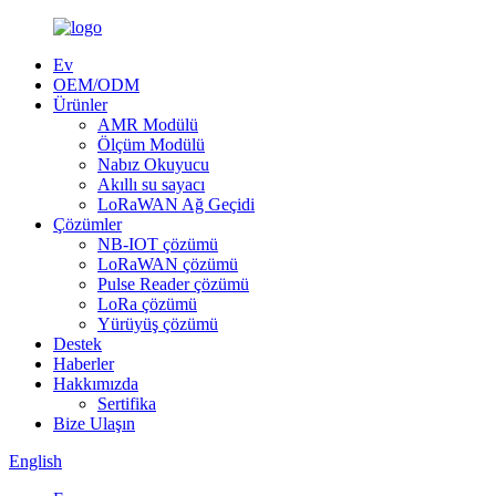
Ev
OEM/ODM
Ürünler
AMR Modülü
Ölçüm Modülü
Nabız Okuyucu
Akıllı su sayacı
LoRaWAN Ağ Geçidi
Çözümler
NB-IOT çözümü
LoRaWAN çözümü
Pulse Reader çözümü
LoRa çözümü
Yürüyüş çözümü
Destek
Haberler
Hakkımızda
Sertifika
Bize Ulaşın
English