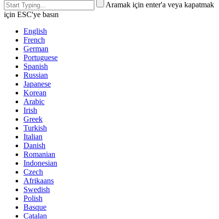
Aramak için enter'a veya kapatmak
için ESC'ye basın
English
French
German
Portuguese
Spanish
Russian
Japanese
Korean
Arabic
Irish
Greek
Turkish
Italian
Danish
Romanian
Indonesian
Czech
Afrikaans
Swedish
Polish
Basque
Catalan