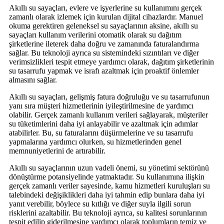
Akıllı su sayaçları, evlere ve işyerlerine su kullanımını gerçek
zamanlı olarak izlemek için kurulan dijital cihazlardır. Manuel
okuma gerektiren geleneksel su sayaçlarının aksine, akıllı su
sayaçları kullanım verilerini otomatik olarak su dağıtım
şirketlerine ileterek daha doğru ve zamanında faturalandırma
sağlar. Bu teknoloji ayrıca su sistemindeki sızıntıları ve diğer
verimsizlikleri tespit etmeye yardımcı olarak, dağıtım şirketlerinin
su tasarrufu yapmak ve israfı azaltmak için proaktif önlemler
almasını sağlar.
Akıllı su sayaçları, gelişmiş fatura doğruluğu ve su tasarrufunun
yanı sıra müşteri hizmetlerinin iyileştirilmesine de yardımcı
olabilir. Gerçek zamanlı kullanım verileri sağlayarak, müşteriler
su tüketimlerini daha iyi anlayabilir ve azaltmak için adımlar
atabilirler. Bu, su faturalarını düşürmelerine ve su tasarrufu
yapmalarına yardımcı olurken, su hizmetlerinden genel
memnuniyetlerini de artırabilir.
Akıllı su sayaçlarının uzun vadeli önemi, su yönetimi sektörünü
dönüştürme potansiyelinde yatmaktadır. Su kullanımına ilişkin
gerçek zamanlı veriler sayesinde, kamu hizmetleri kuruluşları su
talebindeki değişiklikleri daha iyi tahmin edip bunlara daha iyi
yanıt verebilir, böylece su kıtlığı ve diğer suyla ilgili sorun
risklerini azaltabilir. Bu teknoloji ayrıca, su kalitesi sorunlarının
tespit edilip giderilmesine yardımcı olarak toplumların temiz ve