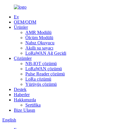
Ev
OEM/ODM
Ürünler
AMR Modülü
Ölçüm Modülü
Nabız Okuyucu
Akıllı su sayacı
LoRaWAN Ağ Geçidi
Çözümler
NB-IOT çözümü
LoRaWAN çözümü
Pulse Reader çözümü
LoRa çözümü
Yürüyüş çözümü
Destek
Haberler
Hakkımızda
Sertifika
Bize Ulaşın
English