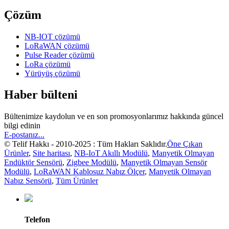
Çözüm
NB-IOT çözümü
LoRaWAN çözümü
Pulse Reader çözümü
LoRa çözümü
Yürüyüş çözümü
Haber bülteni
Bültenimize kaydolun ve en son promosyonlarımız hakkında güncel
bilgi edinin
E-postanız...
© Telif Hakkı - 2010-2025 : Tüm Hakları Saklıdır.
Öne Çıkan
Ürünler
,
Site haritası
,
NB-IoT Akıllı Modülü
,
Manyetik Olmayan
Endüktör Sensörü
,
Zigbee Modülü
,
Manyetik Olmayan Sensör
Modülü
,
LoRaWAN Kablosuz Nabız Ölçer
,
Manyetik Olmayan
Nabız Sensörü
,
Tüm Ürünler
Telefon