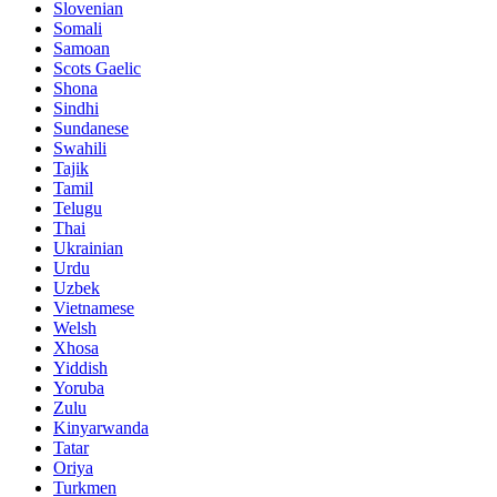
Slovenian
Somali
Samoan
Scots Gaelic
Shona
Sindhi
Sundanese
Swahili
Tajik
Tamil
Telugu
Thai
Ukrainian
Urdu
Uzbek
Vietnamese
Welsh
Xhosa
Yiddish
Yoruba
Zulu
Kinyarwanda
Tatar
Oriya
Turkmen