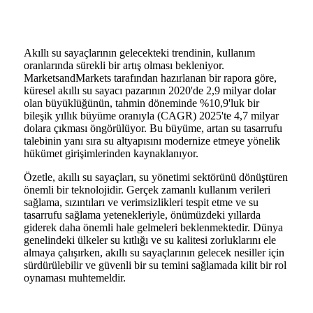
Akıllı su sayaçlarının gelecekteki trendinin, kullanım
oranlarında sürekli bir artış olması bekleniyor.
MarketsandMarkets tarafından hazırlanan bir rapora göre,
küresel akıllı su sayacı pazarının 2020'de 2,9 milyar dolar
olan büyüklüğünün, tahmin döneminde %10,9'luk bir
bileşik yıllık büyüme oranıyla (CAGR) 2025'te 4,7 milyar
dolara çıkması öngörülüyor. Bu büyüme, artan su tasarrufu
talebinin yanı sıra su altyapısını modernize etmeye yönelik
hükümet girişimlerinden kaynaklanıyor.
Özetle, akıllı su sayaçları, su yönetimi sektörünü dönüştüren
önemli bir teknolojidir. Gerçek zamanlı kullanım verileri
sağlama, sızıntıları ve verimsizlikleri tespit etme ve su
tasarrufu sağlama yetenekleriyle, önümüzdeki yıllarda
giderek daha önemli hale gelmeleri beklenmektedir. Dünya
genelindeki ülkeler su kıtlığı ve su kalitesi zorluklarını ele
almaya çalışırken, akıllı su sayaçlarının gelecek nesiller için
sürdürülebilir ve güvenli bir su temini sağlamada kilit bir rol
oynaması muhtemeldir.