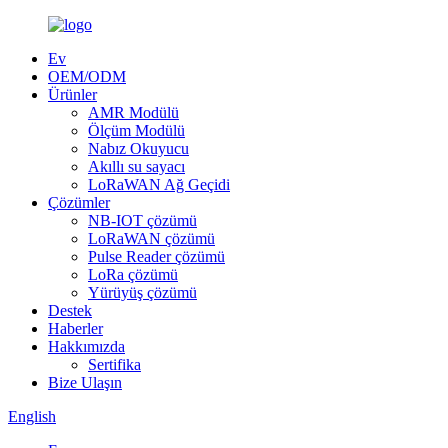
Ev
OEM/ODM
Ürünler
AMR Modülü
Ölçüm Modülü
Nabız Okuyucu
Akıllı su sayacı
LoRaWAN Ağ Geçidi
Çözümler
NB-IOT çözümü
LoRaWAN çözümü
Pulse Reader çözümü
LoRa çözümü
Yürüyüş çözümü
Destek
Haberler
Hakkımızda
Sertifika
Bize Ulaşın
English