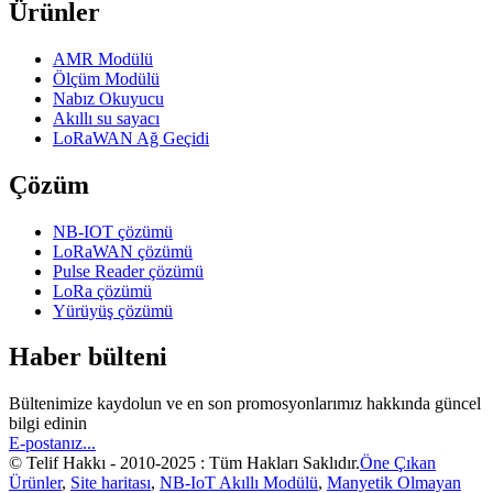
Ürünler
AMR Modülü
Ölçüm Modülü
Nabız Okuyucu
Akıllı su sayacı
LoRaWAN Ağ Geçidi
Çözüm
NB-IOT çözümü
LoRaWAN çözümü
Pulse Reader çözümü
LoRa çözümü
Yürüyüş çözümü
Haber bülteni
Bültenimize kaydolun ve en son promosyonlarımız hakkında güncel
bilgi edinin
E-postanız...
© Telif Hakkı - 2010-2025 : Tüm Hakları Saklıdır.
Öne Çıkan
Ürünler
,
Site haritası
,
NB-IoT Akıllı Modülü
,
Manyetik Olmayan