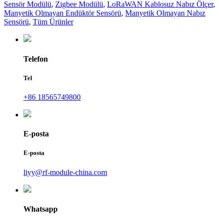
Sensör Modülü
,
Zigbee Modülü
,
LoRaWAN Kablosuz Nabız Ölçer
,
Manyetik Olmayan Endüktör Sensörü
,
Manyetik Olmayan Nabız
Sensörü
,
Tüm Ürünler
Telefon
Tel
+86 18565749800
E-posta
E-posta
liyy@rf-module-china.com
Whatsapp