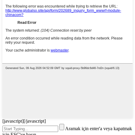
[javascript]
[/javascript]
Aramak için enter'a veya kapatmak
için ESC'ye basın